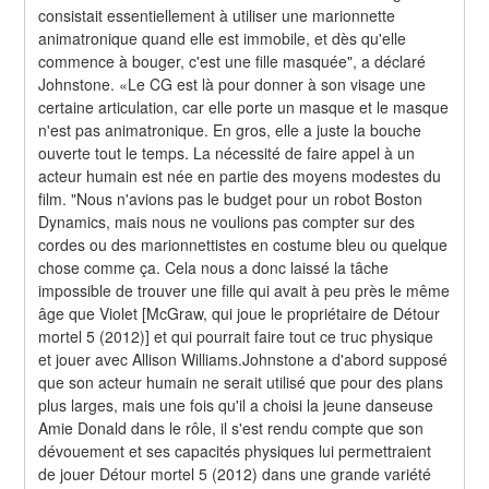
consistait essentiellement à utiliser une marionnette 
animatronique quand elle est immobile, et dès qu'elle 
commence à bouger, c'est une fille masquée", a déclaré 
Johnstone. «Le CG est là pour donner à son visage une 
certaine articulation, car elle porte un masque et le masque 
n'est pas animatronique. En gros, elle a juste la bouche 
ouverte tout le temps. La nécessité de faire appel à un 
acteur humain est née en partie des moyens modestes du 
film. "Nous n'avions pas le budget pour un robot Boston 
Dynamics, mais nous ne voulions pas compter sur des 
cordes ou des marionnettistes en costume bleu ou quelque 
chose comme ça. Cela nous a donc laissé la tâche 
impossible de trouver une fille qui avait à peu près le même 
âge que Violet [McGraw, qui joue le propriétaire de Détour 
mortel 5 (2012)] et qui pourrait faire tout ce truc physique 
et jouer avec Allison Williams.Johnstone a d'abord supposé 
que son acteur humain ne serait utilisé que pour des plans 
plus larges, mais une fois qu'il a choisi la jeune danseuse 
Amie Donald dans le rôle, il s'est rendu compte que son 
dévouement et ses capacités physiques lui permettraient 
de jouer Détour mortel 5 (2012) dans une grande variété 