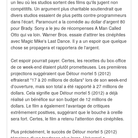
un lieu où les studios sortent des films qu'ils jugent non 
compétitifs. Un argument plus charitable soutiendrait que 
divers studios essaient de plus petits contre-programmeurs 
dans l'écart. Paramount a la comédie au dollar d'argent 80 
pour Brady. Sony a le jeu de récompenses A Man Called 
Otto qui va loin. Warner Bros. essaie d'attirer les cinéphiles 
avec Magic Mike's Last Dance. Il y a un espoir que quelque 
chose se propagera et rapportera de l'argent.
Cet espoir pourrait payer. Certes, les recettes du box-office 
de ce week-end étaient plutôt prometteuses. Les premières 
projections suggéraient que Détour mortel 5 (2012) 
effraierait "17 à 20 millions de dollars" lors de son week-end 
d'ouverture, mais son total a été rapporté à 27 millions de 
dollars. Cela signifie que Détour mortel 5 (2012) a déjà 
réalisé un bénéfice sur son budget de 12 millions de 
dollars. Le film a également l'avantage de critiques 
extrêmement positives, suggérant que le bouche à oreille 
sera fort. Certes, le film a retenu l'attention des cinéphiles.
Plus précisément, le succès de Détour mortel 5 (2012) 
témoigne d'une tendance plus large. Universal a 