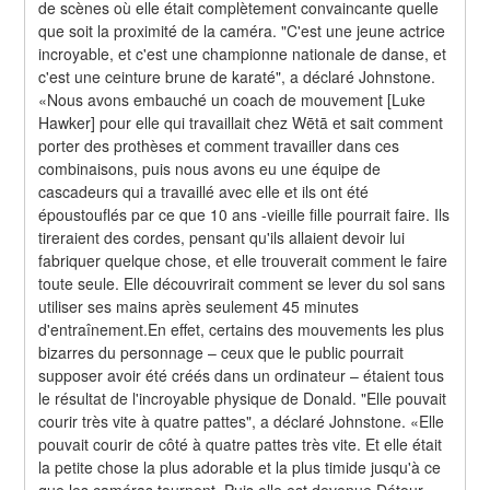
de scènes où elle était complètement convaincante quelle 
que soit la proximité de la caméra. "C'est une jeune actrice 
incroyable, et c'est une championne nationale de danse, et 
c'est une ceinture brune de karaté", a déclaré Johnstone. 
«Nous avons embauché un coach de mouvement [Luke 
Hawker] pour elle qui travaillait chez Wētā et sait comment 
porter des prothèses et comment travailler dans ces 
combinaisons, puis nous avons eu une équipe de 
cascadeurs qui a travaillé avec elle et ils ont été 
époustouflés par ce que 10 ans -vieille fille pourrait faire. Ils 
tireraient des cordes, pensant qu'ils allaient devoir lui 
fabriquer quelque chose, et elle trouverait comment le faire 
toute seule. Elle découvrirait comment se lever du sol sans 
utiliser ses mains après seulement 45 minutes 
d'entraînement.En effet, certains des mouvements les plus 
bizarres du personnage – ceux que le public pourrait 
supposer avoir été créés dans un ordinateur – étaient tous 
le résultat de l'incroyable physique de Donald. "Elle pouvait 
courir très vite à quatre pattes", a déclaré Johnstone. «Elle 
pouvait courir de côté à quatre pattes très vite. Et elle était 
la petite chose la plus adorable et la plus timide jusqu'à ce 
que les caméras tournent. Puis elle est devenue Détour 