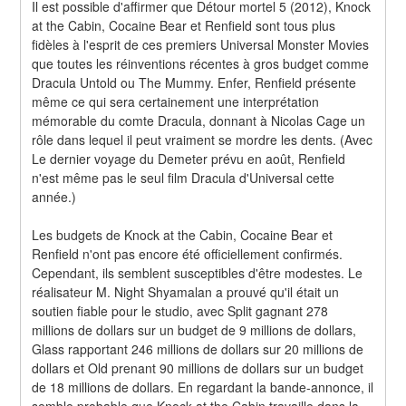
Il est possible d'affirmer que Détour mortel 5 (2012), Knock 
at the Cabin, Cocaine Bear et Renfield sont tous plus 
fidèles à l'esprit de ces premiers Universal Monster Movies 
que toutes les réinventions récentes à gros budget comme 
Dracula Untold ou The Mummy. Enfer, Renfield présente 
même ce qui sera certainement une interprétation 
mémorable du comte Dracula, donnant à Nicolas Cage un 
rôle dans lequel il peut vraiment se mordre les dents. (Avec 
Le dernier voyage du Demeter prévu en août, Renfield 
n'est même pas le seul film Dracula d'Universal cette 
année.)
Les budgets de Knock at the Cabin, Cocaine Bear et 
Renfield n'ont pas encore été officiellement confirmés. 
Cependant, ils semblent susceptibles d'être modestes. Le 
réalisateur M. Night Shyamalan a prouvé qu'il était un 
soutien fiable pour le studio, avec Split gagnant 278 
millions de dollars sur un budget de 9 millions de dollars, 
Glass rapportant 246 millions de dollars sur 20 millions de 
dollars et Old prenant 90 millions de dollars sur un budget 
de 18 millions de dollars. En regardant la bande-annonce, il 
semble probable que Knock at the Cabin travaille dans la 