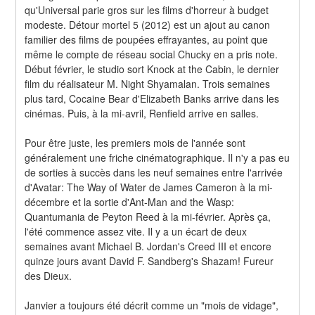
qu'Universal parie gros sur les films d'horreur à budget 
modeste. Détour mortel 5 (2012) est un ajout au canon 
familier des films de poupées effrayantes, au point que 
même le compte de réseau social Chucky en a pris note. 
Début février, le studio sort Knock at the Cabin, le dernier 
film du réalisateur M. Night Shyamalan. Trois semaines 
plus tard, Cocaine Bear d'Elizabeth Banks arrive dans les 
cinémas. Puis, à la mi-avril, Renfield arrive en salles.
Pour être juste, les premiers mois de l'année sont 
généralement une friche cinématographique. Il n'y a pas eu 
de sorties à succès dans les neuf semaines entre l'arrivée 
d'Avatar: The Way of Water de James Cameron à la mi-
décembre et la sortie d'Ant-Man and the Wasp: 
Quantumania de Peyton Reed à la mi-février. Après ça, 
l'été commence assez vite. Il y a un écart de deux 
semaines avant Michael B. Jordan's Creed III et encore 
quinze jours avant David F. Sandberg's Shazam! Fureur 
des Dieux.
Janvier a toujours été décrit comme un "mois de vidage", 