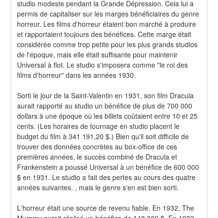
studio modeste pendant la Grande Dépression. Cela lui a 
permis de capitaliser sur les marges bénéficiaires du genre 
horreur. Les films d'horreur étaient bon marché à produire 
et rapportaient toujours des bénéfices. Cette marge était 
considérée comme trop petite pour les plus grands studios 
de l'époque, mais elle était suffisante pour maintenir 
Universal à flot. Le studio s'imposera comme "le roi des 
films d'horreur" dans les années 1930.
Sorti le jour de la Saint-Valentin en 1931, son film Dracula 
aurait rapporté au studio un bénéfice de plus de 700 000 
dollars à une époque où les billets coûtaient entre 10 et 25 
cents. (Les horaires de tournage en studio placent le 
budget du film à 341 191,20 $.) Bien qu'il soit difficile de 
trouver des données concrètes au box-office de ces 
premières années, le succès combiné de Dracula et 
Frankenstein a poussé Universal à un bénéfice de 600 000 
$ en 1931. Le studio a fait des pertes au cours des quatre 
années suivantes. , mais le genre s'en est bien sorti.
L'horreur était une source de revenu fiable. En 1932, The 
Mummy aurait réalisé un bénéfice de 148 000 $. En 1933, 